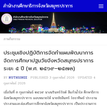
สำนักงานศึกษาธิการจังหวัดสมุทรปราการ
Skip to content
ภาพกิจกรรม
ประชุมเชิงปฏิบัติการจัดทำแผนพัฒนาการ
จัดการศึกษาปฐมวัยจังหวัดสมุทรปราการ
ระยะ ๕ ปี (พ.ศ. ๒๕๖๙–๒๕๗๓)
BY
NUTHSINEE
· PUBLISHED
3 กุมภาพันธ์ 2026
· UPDATED
4
กุมภาพันธ์ 2026
เมื่อวันที่ ๓ กุมภาพันธ์ ๒๕๖๙ นางนรินทร์รัชต์ สีแก้วน้ำใส ศึกษาธิการ
จังหวัดสมุทรปราการ มอบหมายให้ นายชัชลินทร์ โยธาทิพย์ ประธาน
ประสานและส่งเสริมการศึกษาจังหวัดสมุทรปราการ เป็นประธานการ