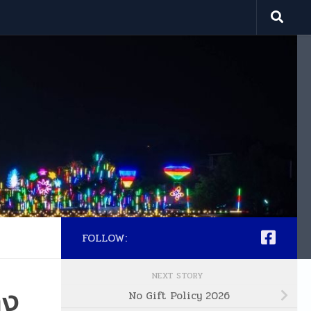
FOLLOW:
NEXT STORY
าง
No Gift Policy 2026