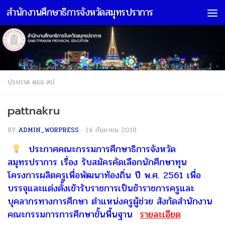
สำนักงานศึกษาธิการจังหวัดสมุทรปราการ
Skip to content
ประกาศ ศธจ สป
pattnakru
BY
ADMIN_WORPRESS
·
14 กันยายน 2018
ประกาศคณะกรรมการศึกษาธิการจังหวัด
สมุทรปราการ เรื่อง รับสมัครคัดเลือกนักศึกษาทุน
โครงการผลิตครูเพื่อพัฒนาท้องถิ่น ปี พ.ศ. 2561 เพื่อ
บรรจุและแต่งตั้งเข้ารับราชการเป็นข้าราชการครูและ
บุคลากรทางการศึกษา ตำแหน่งครูผู้ช่วย สังกัดสำนักงาน
คณะกรรมการการศึกษาขั้นพื้นฐาน
รายละเอียด