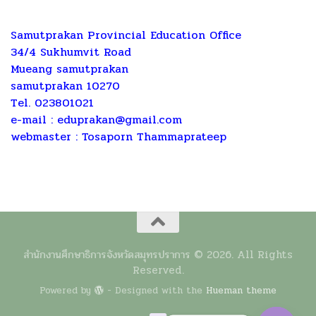
Samutprakan Provincial Education Office
34/4 Sukhumvit Road
Mueang samutprakan
samutprakan 10270
Tel. 023801021
e-mail :
eduprakan@gmail.com
webmaster : Tosaporn Thammaprateep
สำนักงานศึกษาธิการจังหวัดสมุทรปราการ © 2026. All Rights
Reserved.
Powered by
- Designed with the
Hueman theme