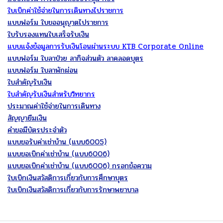
ใบเบิกค่าใช้จ่ายในการเดินทางไปราชการ
แบบฟอร์ม ใบขออนุญาตไปราชการ
ใบรับรองแทนใบเสร็จรับเงิน
แบบแจ้งข้อมูลการรับเงินโอนผ่านระบบ KTB Corporate Online
แบบฟอร์ม ใบลาป่วย ลากิจส่วนตัว ลาคลอดบุตร
แบบฟอร์ม ใบลาพักผ่อน
ใบสำคัญรับเงิน
ใบสำคัญรับเงินสำหรับวิทยากร
ประมาณค่าใช้จ่ายในการเดินทาง
สัญญายืมเงิน
คำขอมีบัตรประจำตัว
แบบขอรับค่าเช่าบ้าน (แบบ6005)
แบบขอเบิกค่าเช่าบ้าน (แบบ6006)
แบบขอเบิกค่าเช่าบ้าน (แบบ6006) กรอกข้อความ
ใบเบิกเงินสวัสดิการเกี่ยวกับการศึกษาบุตร
ใบเบิกเงินสวัสดิการเกี่ยวกับการรักษาพยาบาล