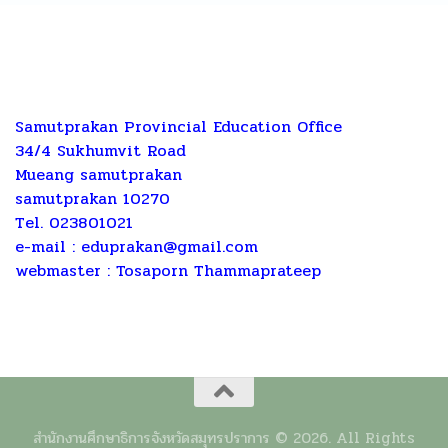
Samutprakan Provincial Education Office
34/4 Sukhumvit Road
Mueang samutprakan
samutprakan 10270
Tel. 023801021
e-mail :
eduprakan@gmail.com
webmaster : Tosaporn Thammaprateep
สำนักงานศึกษาธิการจังหวัดสมุทรปราการ © 2026. All Rights